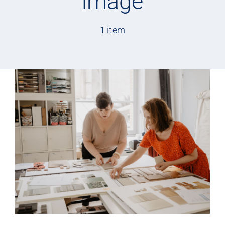
image
LES COORDONNÉS
©
1 item
Nos offres
Nos partenaires
Matériauthèque
Inspirez-vous
Formation
FAQ