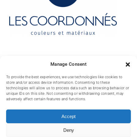
Manage Consent
10 rue des Arts
To provide the best experiences, we use technologies like cookies to
store and/or access device information. Consenting to these
FR-31000 TOULOUSE
technologies will allow us to process data such as browsing behavior or
unique IDs on this site. Not consenting or withdrawing consent, may
(+33) 05 62 84 81
adversely affect certain features and functions.
72
contact@lescoordonnes.com
Accept
Deny