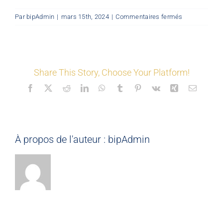
sur
Par
bipAdmin
|
mars 15th, 2024
|
Commentaires fermés
LES COORDONNÉS
©
test
space
Nos offres
Share This Story, Choose Your Platform!
Facebook
X
Reddit
LinkedIn
WhatsApp
Tumblr
Pinterest
Vk
Xing
Email
Nos partenaires
Matériauthèque
À propos de l'auteur :
bipAdmin
Inspirez-vous
Formation
FAQ