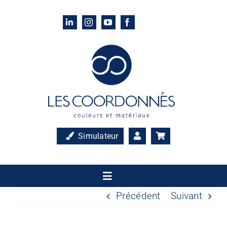
Passer
au
contenu
Simulateur
Toggle
Navigation
Précédent
Suivant
Accueil