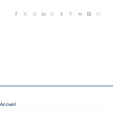
Facebook
X
Reddit
LinkedIn
WhatsApp
Tumblr
Pinterest
Vk
Xing
Email
Accueil
©