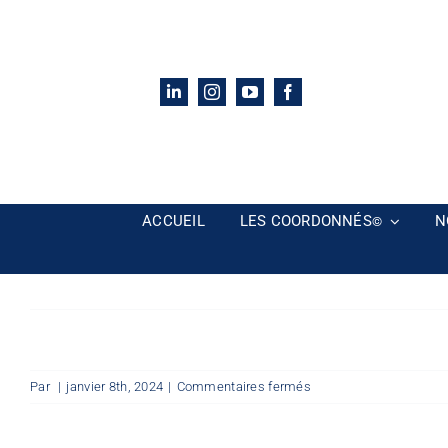
Passer
au
contenu
ACCUEIL
LES COORDONNÉS
N
©
sur
Par
|
janvier 8th, 2024
|
Commentaires fermés
Mon_Espace