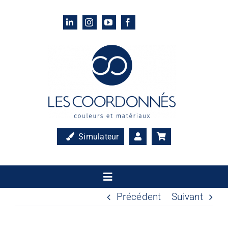
Passer
au
contenu
Simulateur
Toggle
Navigation
Précédent
Suivant
Accueil