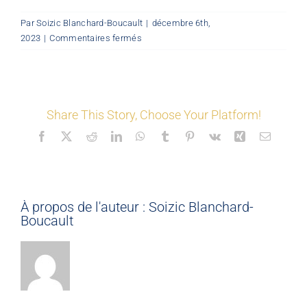
Par
Soizic Blanchard-Boucault
|
décembre 6th,
LES COORDONNÉS
©
sur
2023
|
Commentaires fermés
Mon_Espace
Nos offres
Share This Story, Choose Your Platform!
Nos partenaires
Facebook
X
Reddit
LinkedIn
WhatsApp
Tumblr
Pinterest
Vk
Xing
Email
Matériauthèque
À propos de l'auteur :
Soizic Blanchard-
Inspirez-vous
Boucault
Formation
FAQ