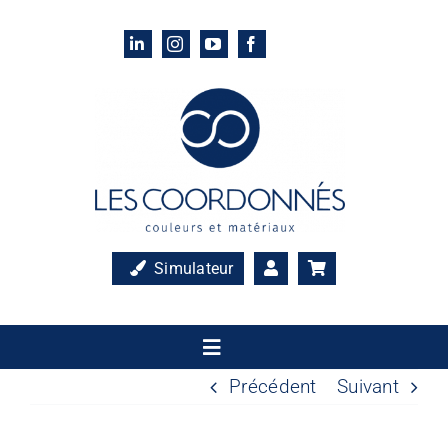
Passer
au
contenu
Simulateur
Toggle
Navigation
Précédent
Suivant
Accueil