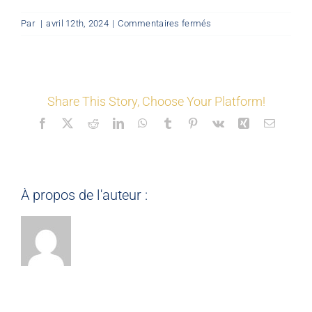
sur
Par
|
avril 12th, 2024
|
Commentaires fermés
LES COORDONNÉS
©
Mon
Espace
Nos offres
Share This Story, Choose Your Platform!
Facebook
X
Reddit
LinkedIn
WhatsApp
Tumblr
Pinterest
Vk
Xing
Email
Nos partenaires
Matériauthèque
À propos de l'auteur :
Inspirez-vous
Formation
FAQ