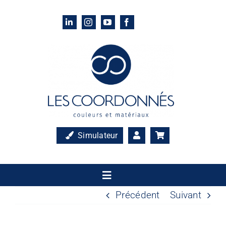
Passer
au
contenu
Simulateur
Toggle
Navigation
Précédent
Suivant
Accueil