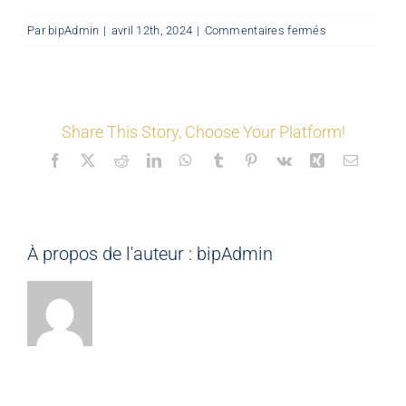
sur
Par
bipAdmin
|
avril 12th, 2024
|
Commentaires fermés
LES COORDONNÉS
©
Mon
Espace
Nos offres
Share This Story, Choose Your Platform!
Facebook
X
Reddit
LinkedIn
WhatsApp
Tumblr
Pinterest
Vk
Xing
Email
Nos partenaires
Matériauthèque
À propos de l'auteur :
bipAdmin
Inspirez-vous
Formation
FAQ