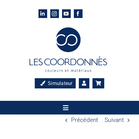
Passer
au
contenu
Simulateur
Toggle
Navigation
Précédent
Suivant
Accueil