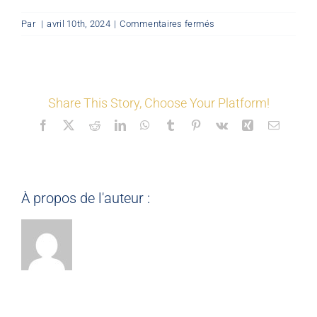
sur
Par
|
avril 10th, 2024
|
Commentaires fermés
LES COORDONNÉS
©
Mon
Espace
Nos offres
Share This Story, Choose Your Platform!
Facebook
X
Reddit
LinkedIn
WhatsApp
Tumblr
Pinterest
Vk
Xing
Email
Nos partenaires
Matériauthèque
À propos de l'auteur :
Inspirez-vous
Formation
FAQ