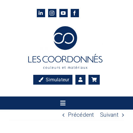
Passer
au
contenu
Simulateur
Toggle
Navigation
Précédent
Suivant
Accueil