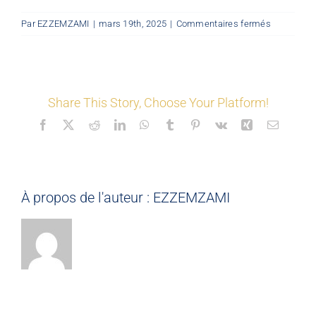
sur
Par
EZZEMZAMI
|
mars 19th, 2025
|
Commentaires fermés
LES COORDONNÉS
©
B-
RENO
BOIS
Nos offres
HABITE_E
Share This Story, Choose Your Platform!
Facebook
X
Reddit
LinkedIn
WhatsApp
Tumblr
Pinterest
Vk
Xing
Email
Nos partenaires
Matériauthèque
À propos de l'auteur :
EZZEMZAMI
Inspirez-vous
Formation
FAQ