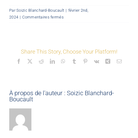
Par
Soizic Blanchard-Boucault
|
février 2nd,
LES COORDONNÉS
©
sur
2024
|
Commentaires fermés
Mon
Espace
Nos offres
Share This Story, Choose Your Platform!
Nos partenaires
Facebook
X
Reddit
LinkedIn
WhatsApp
Tumblr
Pinterest
Vk
Xing
Email
Matériauthèque
À propos de l'auteur :
Soizic Blanchard-
Inspirez-vous
Boucault
Formation
FAQ