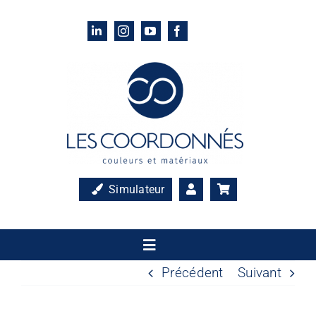
Passer
au
contenu
Simulateur
Toggle
Navigation
Précédent
Suivant
Accueil