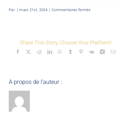
sur
Par
|
mars 21st, 2024
|
Commentaires fermés
LES COORDONNÉS
©
Mon
Espace
(2D)
Nos offres
Share This Story, Choose Your Platform!
Facebook
X
Reddit
LinkedIn
WhatsApp
Tumblr
Pinterest
Vk
Xing
Email
Nos partenaires
Matériauthèque
À propos de l'auteur :
Inspirez-vous
Formation
FAQ