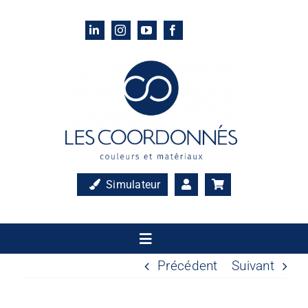
Passer
au
contenu
Simulateur
Toggle
Navigation
Précédent
Suivant
Accueil