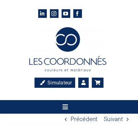
Passer
au
contenu
Simulateur
Toggle
Navigation
Précédent
Suivant
Accueil