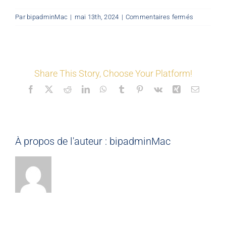
sur
Par
bipadminMac
|
mai 13th, 2024
|
Commentaires fermés
LES COORDONNÉS
©
Mon
Espace
(2D)
Nos offres
Share This Story, Choose Your Platform!
Facebook
X
Reddit
LinkedIn
WhatsApp
Tumblr
Pinterest
Vk
Xing
Email
Nos partenaires
Matériauthèque
À propos de l'auteur :
bipadminMac
Inspirez-vous
Formation
FAQ