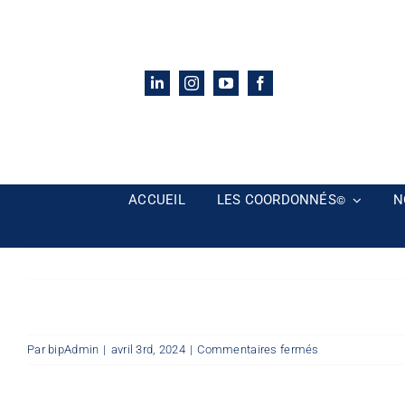
Passer
au
contenu
ACCUEIL
LES COORDONNÉS
N
©
sur
Par
bipAdmin
|
avril 3rd, 2024
|
Commentaires fermés
Mon
Espace