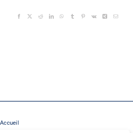
Facebook
X
Reddit
LinkedIn
WhatsApp
Tumblr
Pinterest
Vk
Xing
Email
Accueil
©