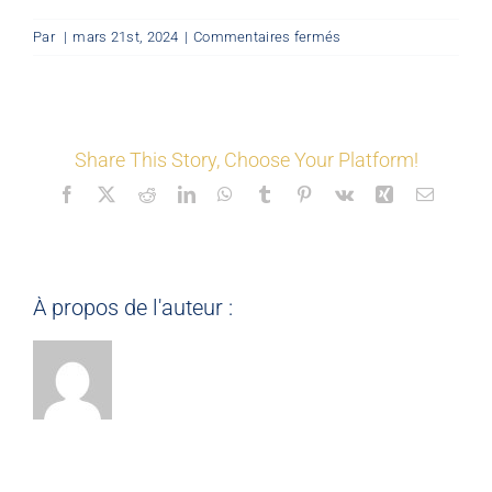
sur
Par
|
mars 21st, 2024
|
Commentaires fermés
LES COORDONNÉS
©
Mon
Espace
(2D)
Nos offres
Share This Story, Choose Your Platform!
Facebook
X
Reddit
LinkedIn
WhatsApp
Tumblr
Pinterest
Vk
Xing
Email
Nos partenaires
Matériauthèque
À propos de l'auteur :
Inspirez-vous
Formation
FAQ