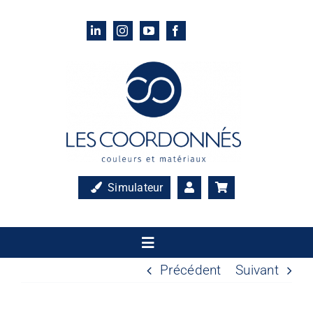
Passer
au
contenu
Simulateur
Toggle
Navigation
Précédent
Suivant
Accueil