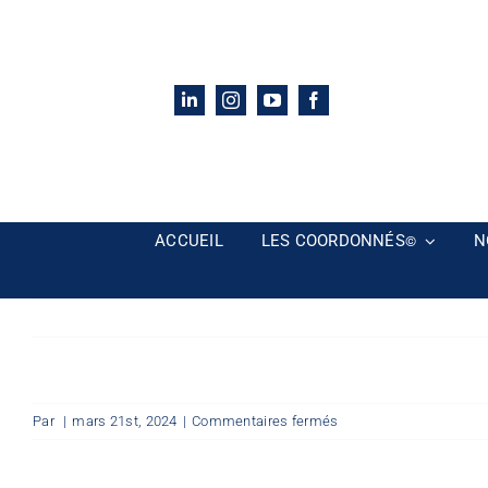
Passer
au
contenu
ACCUEIL
LES COORDONNÉS
N
©
sur
Par
|
mars 21st, 2024
|
Commentaires fermés
Mon
Espace