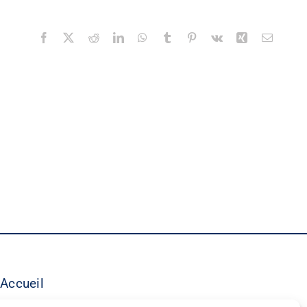
Facebook
X
Reddit
LinkedIn
WhatsApp
Tumblr
Pinterest
Vk
Xing
Email
Accueil
©