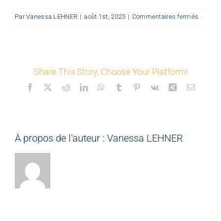
sur
Par
Vanessa LEHNER
|
août 1st, 2025
|
Commentaires fermés
LES COORDONNÉS
©
St-
Jacques
Nos offres
Share This Story, Choose Your Platform!
Facebook
X
Reddit
LinkedIn
WhatsApp
Tumblr
Pinterest
Vk
Xing
Email
Nos partenaires
Matériauthèque
À propos de l'auteur :
Vanessa LEHNER
Inspirez-vous
Formation
FAQ