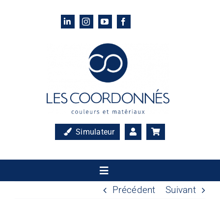
Passer
au
contenu
Simulateur
Toggle
Navigation
Précédent
Suivant
Accueil