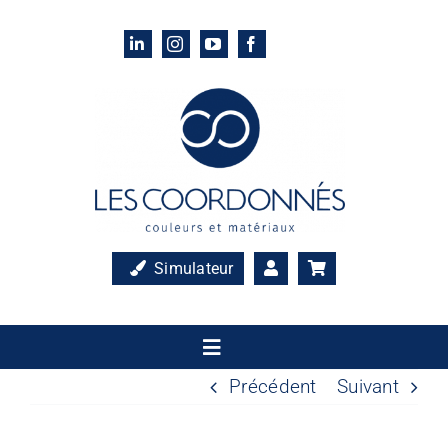
Passer
au
contenu
Simulateur
Toggle
Navigation
Précédent
Suivant
Accueil