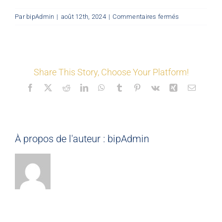
sur
Par
bipAdmin
|
août 12th, 2024
|
Commentaires fermés
LES COORDONNÉS
©
Mon
Espace
Nos offres
Share This Story, Choose Your Platform!
Facebook
X
Reddit
LinkedIn
WhatsApp
Tumblr
Pinterest
Vk
Xing
Email
Nos partenaires
Matériauthèque
À propos de l'auteur :
bipAdmin
Inspirez-vous
Formation
FAQ