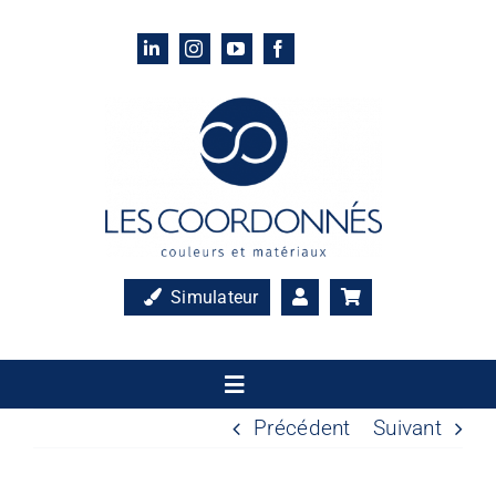
Passer
au
contenu
Simulateur
Toggle
Navigation
Précédent
Suivant
Accueil