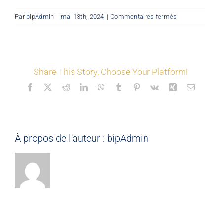
sur
Par
bipAdmin
|
mai 13th, 2024
|
Commentaires fermés
LES COORDONNÉS
©
Mon
Espace
Nos offres
Share This Story, Choose Your Platform!
Facebook
X
Reddit
LinkedIn
WhatsApp
Tumblr
Pinterest
Vk
Xing
Email
Nos partenaires
Matériauthèque
À propos de l'auteur :
bipAdmin
Inspirez-vous
Formation
FAQ