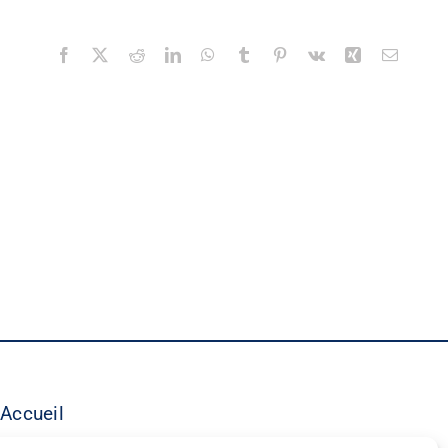
Facebook
X
Reddit
LinkedIn
WhatsApp
Tumblr
Pinterest
Vk
Xing
Email
Accueil
©