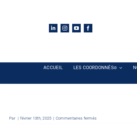
Passer
au
contenu
ACCUEIL
LES COORDONNÉS
N
©
sur
Par
|
février 13th, 2025
|
Commentaires fermés
Mon
Espace