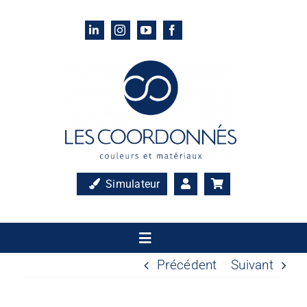
Passer
au
contenu
Simulateur
Toggle
Navigation
Précédent
Suivant
Accueil