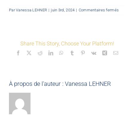
sur
Par
Vanessa LEHNER
|
juin 3rd, 2024
|
Commentaires fermés
LES COORDONNÉS
©
Ma
planche
couleurs
Nos offres
&
Share This Story, Choose Your Platform!
matéria
Facebook
X
Reddit
LinkedIn
WhatsApp
Tumblr
Pinterest
Vk
Xing
Email
Nos partenaires
Matériauthèque
À propos de l'auteur :
Vanessa LEHNER
Inspirez-vous
Formation
FAQ