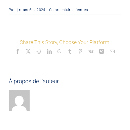
sur
Par
|
mars 6th, 2024
|
Commentaires fermés
LES COORDONNÉS
©
Ma
planche
couleurs
Nos offres
&
Share This Story, Choose Your Platform!
matériaux
Facebook
X
Reddit
LinkedIn
WhatsApp
Tumblr
Pinterest
Vk
Xing
Email
Nos partenaires
Matériauthèque
À propos de l'auteur :
Inspirez-vous
Formation
FAQ