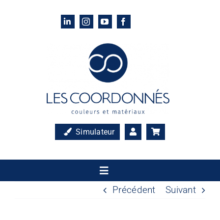
Passer
au
contenu
Simulateur
Toggle
Navigation
Précédent
Suivant
Accueil