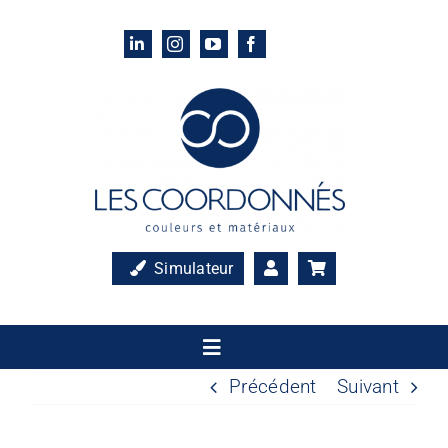
Passer
au
contenu
Simulateur
Toggle
Navigation
Précédent
Suivant
Accueil