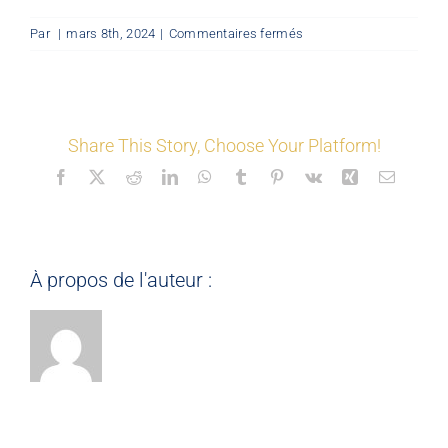
sur
Par
|
mars 8th, 2024
|
Commentaires fermés
LES COORDONNÉS
©
Ma
planche
couleurs
Nos offres
&
Share This Story, Choose Your Platform!
matériaux
Facebook
X
Reddit
LinkedIn
WhatsApp
Tumblr
Pinterest
Vk
Xing
Email
Nos partenaires
Matériauthèque
À propos de l'auteur :
Inspirez-vous
Formation
FAQ