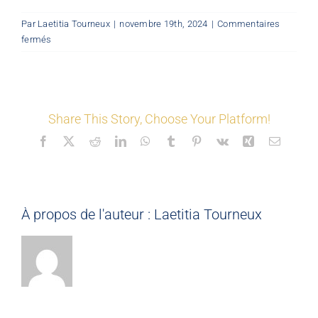
Par
Laetitia Tourneux
|
novembre 19th, 2024
|
Commentaires
LES COORDONNÉS
©
sur
fermés
Ma
planche
Nos offres
couleurs
&
Share This Story, Choose Your Platform!
matériaux
Nos partenaires
Facebook
X
Reddit
LinkedIn
WhatsApp
Tumblr
Pinterest
Vk
Xing
Email
Matériauthèque
À propos de l'auteur :
Laetitia Tourneux
Inspirez-vous
Formation
FAQ