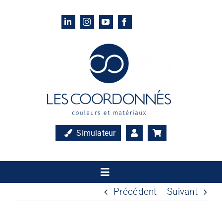
Passer
au
contenu
Simulateur
Toggle
Navigation
Précédent
Suivant
Accueil