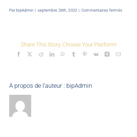
sur
Par
bipAdmin
|
septembre 26th, 2022
|
Commentaires fermés
LES COORDONNÉS
©
D7
Nos offres
Share This Story, Choose Your Platform!
Facebook
X
Reddit
LinkedIn
WhatsApp
Tumblr
Pinterest
Vk
Xing
Email
Nos partenaires
Matériauthèque
À propos de l'auteur :
bipAdmin
Inspirez-vous
Formation
FAQ