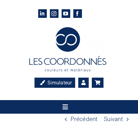
Passer
au
contenu
Simulateur
Toggle
Navigation
Précédent
Suivant
Accueil