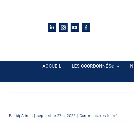
Passer
au
contenu
ACCUEIL
LES COORDONNÉS
N
©
sur
Par
bipAdmin
|
septembre 27th, 2022
|
Commentaires fermés
9-
3