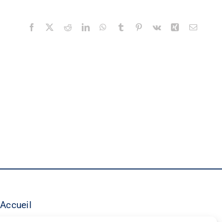
Facebook
X
Reddit
LinkedIn
WhatsApp
Tumblr
Pinterest
Vk
Xing
Email
Accueil
©