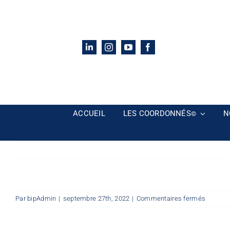
Passer
au
contenu
ACCUEIL
LES COORDONNÉS
N
©
sur
Par
bipAdmin
|
septembre 27th, 2022
|
Commentaires fermés
13-
3