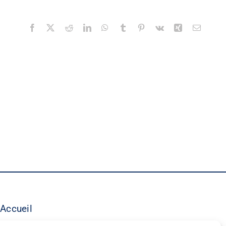
Facebook
X
Reddit
LinkedIn
WhatsApp
Tumblr
Pinterest
Vk
Xing
Email
Accueil
©