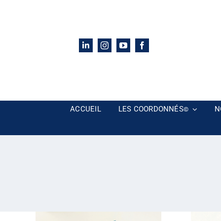
Passer
au
contenu
ACCUEIL
LES COORDONNÉS
N
©