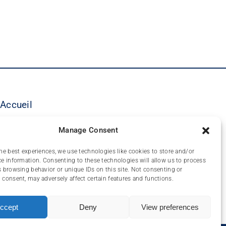
Accueil
©
LES COORDONNÉS
Manage Consent
Nos offres
he best experiences, we use technologies like cookies to store and/or
Matériauthèque
e information. Consenting to these technologies will allow us to process
FAQ
 browsing behavior or unique IDs on this site. Not consenting or
consent, may adversely affect certain features and functions.
Contact
ccept
Deny
View preferences