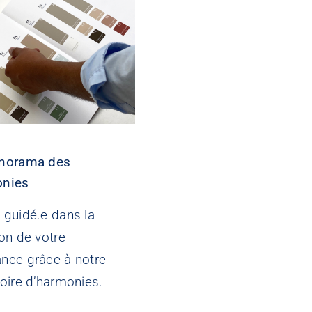
norama des
onies
 guidé.e dans la
ion de votre
nce grâce à notre
toire d’harmonies.