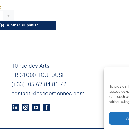
€
uantité
e
Ajouter au panier
e
Panorama
es
armonies
10 rue des Arts
FR-31000 TOULOUSE
(+33) 05 62 84 81 72
To provide t
access devic
contact@lescoordonnes.com
data such as
withdrawing 
A