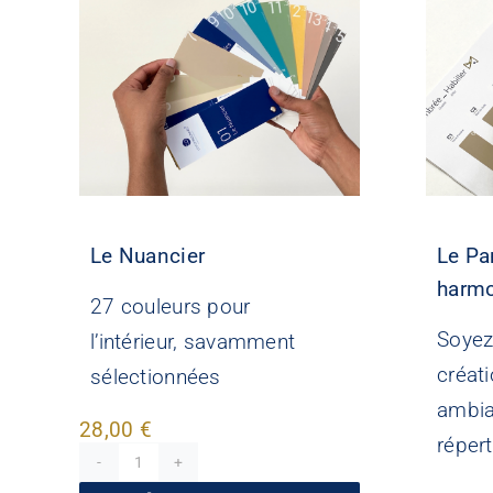
Le Nuancier
Le Pa
harm
27 couleurs pour
Soyez
l’intérieur, savamment
créat
sélectionnées
ambia
28,00
€
réper
quantité