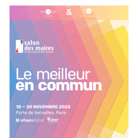
LES COORDONNÉS
©
Nos offres
Nos partenaires
Matériauthèque
Inspirez-vous
Formation
RETROUVEZ #LESCOORDONNÉS à
H’Expo | 23>25 septembre 2025 | Paris
Évènements
FAQ