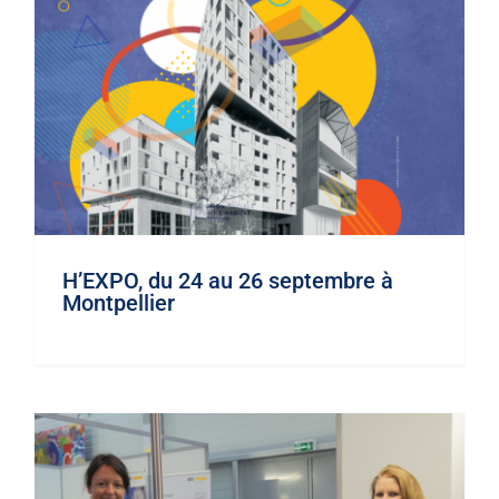
SOLUCOP : Toulouse – Stand A13
H’EXPO, du 24 au 26 septembre à
Évènements
Montpellier