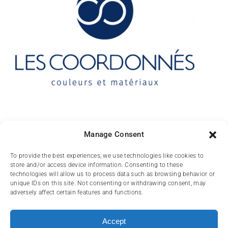
Manage Consent
10 rue des Arts
To provide the best experiences, we use technologies like cookies to
store and/or access device information. Consenting to these
FR-31000 TOULOUSE
technologies will allow us to process data such as browsing behavior or
unique IDs on this site. Not consenting or withdrawing consent, may
(+33) 05 62 84 81
adversely affect certain features and functions.
72
contact@lescoordonnes.com
Accept